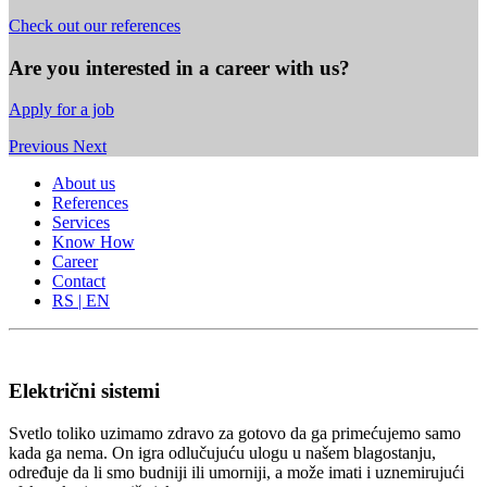
Check out our references
Are you interested in a career with us?
Apply for a job
Previous
Next
About us
References
Services
Know How
Career
Contact
RS | EN
Električni sistemi
Svetlo toliko uzimamo zdravo za gotovo da ga primećujemo samo
kada ga nema. On igra odlučujuću ulogu u našem blagostanju,
određuje da li smo budniji ili umorniji, a može imati i
uznemirujući