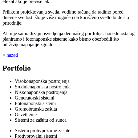
efekat ako je previše jak.
Prilikom projektovanja svetla, vodimo računa da radimo pored
dnevne svetlosti što je više moguće i da korišćeno svetlo bude što
prirodnije.
Ali nije samo dizajn osvetljenja deo našeg portfolija.
Između ostalog
planiramo i fotonaponske sisteme kako bismo obezbedili što
održivije napajanje zgrade.
< nazad
Portfolio
Visokonaponska postrojenja
Srednjenaponska postrojenja
Niskonaponska postrojenja
Generatorski sistemi
Fotonaponski sistemi
Gromobranska zaštita
Osvetljenje
Sistemi za zaštitu od sunca
Sistemi protivpožarne zaštite
Protivprovalni sistemi