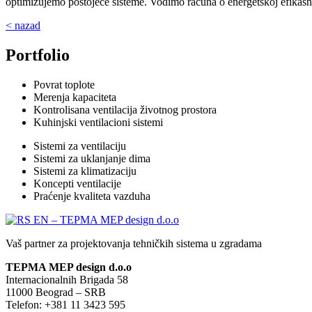
optimizujemo postojeće sisteme. Vodimo računa o energetskoj efikasno
< nazad
Portfolio
Povrat toplote
Merenja kapaciteta
Kontrolisana ventilacija životnog prostora
Kuhinjski ventilacioni sistemi
Sistemi za ventilaciju
Sistemi za uklanjanje dima
Sistemi za klimatizaciju
Koncepti ventilacije
Praćenje kvaliteta vazduha
Vaš partner za projektovanja tehničkih sistema u zgradama
TEPMA MEP design d.o.o
Internacionalnih Brigada 58
11000 Beograd – SRB
Telefon: +381 11 3423 595