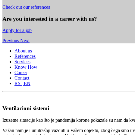
Check out our references
Are you interested in a career with us?
Apply for a job
Previous
Next
About us
References
Services
Know How
Career
Contact
RS | EN
Ventilacioni sistemi
Izuzetne situacije kao što je pandemija korone pokazale su nam da kval
Važan nam je i unutrašnji vazduh u Vašem objektu, zbog čega smo uver