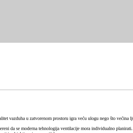
itet vazduha u zatvorenom prostoru igra veću ulogu nego što većina lj
eni da se moderna tehnologija ventilacije mora individualno planirati.